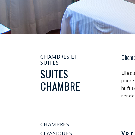
Hotel Alla
Rocca 4
étoiles
Bologne
CHAMBRES ET
Chamb
SUITES
SUITES
Elles
pour s
CHAMBRE
hi-fi 
rende 
CHAMBRES
Voir
CLASSIQUES