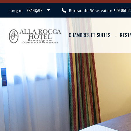
FRANÇAIS
+39 051 8
Langue:
Bureau de Réservation
ITALIANO
ENGLISH
CHAMBRES ET SUITES
REST
DEUTSCH
Suites
chambre